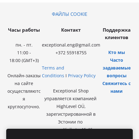
ФАЙЛЫ COOKIE
Часы работы
Контакт
Поддержка
клиентов
пн. - пт.
exceptional.eng@gmail.com
Кто мы
11:00 -
+372 55918755
Часто
18:00
(GMT+3)
Terms and
задаваемые
Онлайн-заказы
Conditions
I
Privacy Policy
вопросы
на сайте
Свяжитесь с
Exceptional Shop
осуществляютс
нами
управляется компанией
я
HighLevel OÜ,
круглосуточно.
зарегистрированной в
Эстонии по
адресу Kivila tn 46-46,
13918 Таллинн.