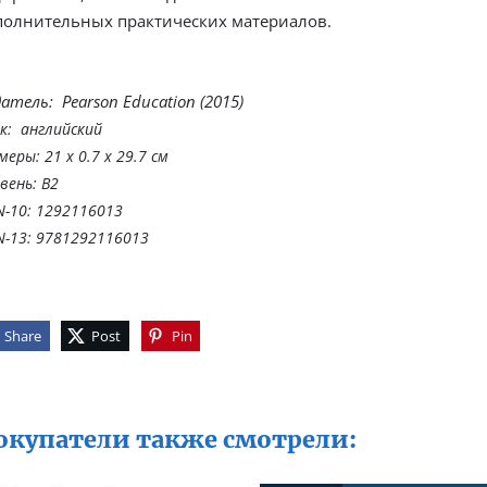
полнительных практических материалов.
атель: ‎ Pearson Education (2015)
к: ‎ английский
меры: ‎21 x 0.7 x 29.7 см
вень: B2
N-10: 1292116013
N-13: 9781292116013
Share
Post
Pin
окупатели также смотрели: