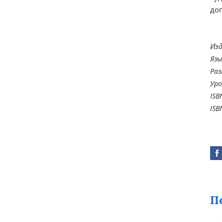
до
Изд
Язы
Раз
Уро
ISB
ISB
П