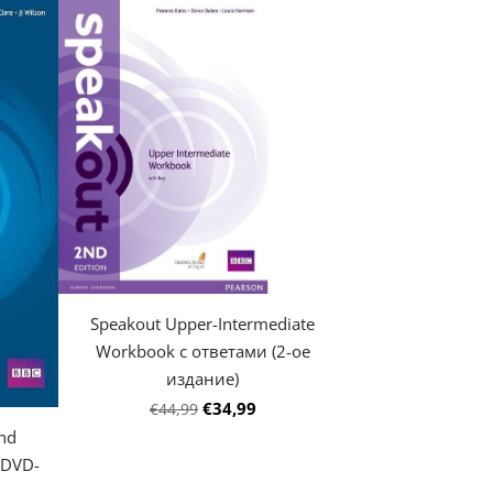
Speakout Upper-Intermediate
Workbook с ответами (2-ое
издание)
€34,99
€44,99
2nd
h DVD-