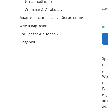
Испанский язык
€49
Grammar & Vocabulary
Адаптированные английские книги
Флеш-карточки
Канцелярские товары
Подарки
_____________________
Spe
ше
дл
Wor
пе
Гл
из
эф
ау