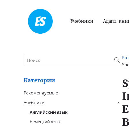
Учебники
Адапт. кни
Ка
Spe
S
Категории
I
Рекомендуемые
Учебники
›
E
Английский язык
B
Немецкий язык