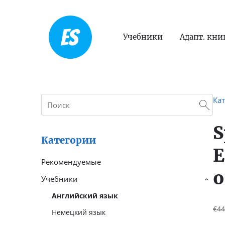
Учебники
Адапт. кни
Ка
S
Категории
E
Рекомендуемые
о
Учебники
›
Английский язык
€44
Немецкий язык