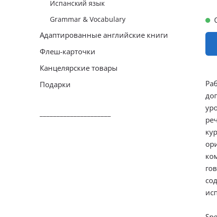
Испанский язык
Grammar & Vocabulary
Адаптированные английские книги
Флеш-карточки
Канцелярские товары
Раб
Подарки
до
ур
_____________________
ре
кур
ор
ко
го
со
ис
Spe