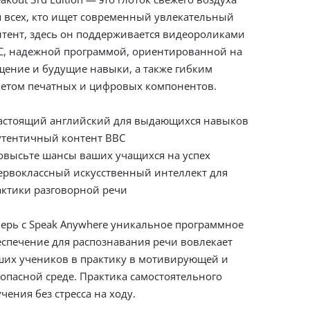
я всех, кто ищет современный увлекательный
нтент, здесь он поддерживается видеороликами
C, надежной программой, ориентированной на
щение и будущие навыки, а также гибким
кетом печатных и цифровых компонентов.
Настоящий английский для выдающихся навыков
Аутентичный контент BBC
Повысьте шансы ваших учащихся на успех
Первоклассный искусственный интеллект для
актики разговорной речи
перь с Speak Anywhere уникальное программное
еспечение для распознавания речи вовлекает
ших учеников в практику в мотивирующей и
зопасной среде. Практика самостоятельного
чения без стресса на ходу.