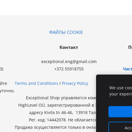
ФАЙЛЫ COOKIE
Контакт
П
exceptional.eng@gmail.com
3)
+372 55918755
Час
айте
Terms and Conditions
I
Privacy Policy
We use cook
уточно.
your exper
Exceptional Shop управляется компанией
HighLevel OÜ, зарегистрированной в Эстонии по
адресу Kivila tn 46-46, 13918 Таллинн.
Рег. код: 14442078. Не облагается НДС.
Продажа осуществляется только в онлайн-магазине.
Acc