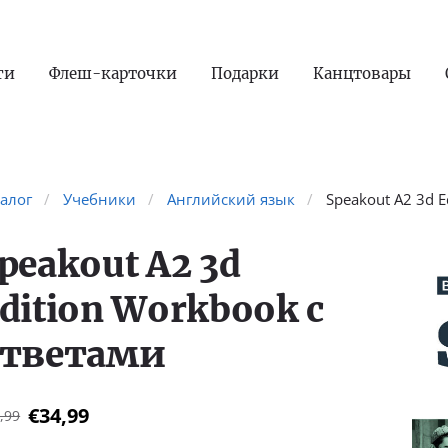
ги
Флеш-карточки
Подарки
Канцтовары
талог
Учебники
Английский язык
Speakout A2 3d 
peakout A2 3d
dition Workbook с
тветами
€34,99
,99