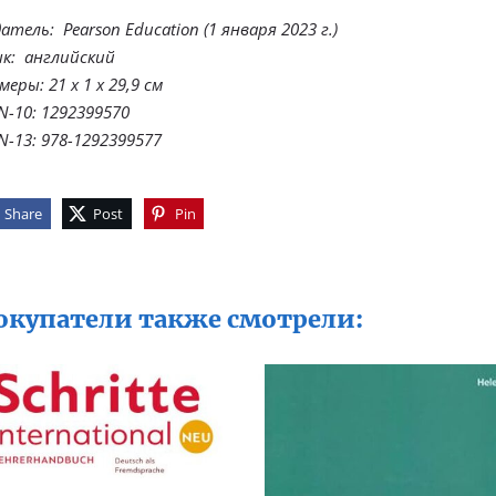
атель: ‎ Pearson Education (1 января 2023 г.)
к: ‎ английский
меры: ‎21 x 1 x 29,9 см
N-10: ‎1292399570
N-13: 978-1292399577
Share
Post
Pin
окупатели также смотрели: