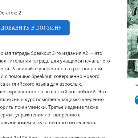
Остаток: 2
ДОБАВИТЬ В КОРЗИНУ
очая тетрадь Speakout 3-го издания A2 — это
полнительная тетрадь для учащихся начального
овня. Развивайте уверенность в разговорной
чи с помощью Speakout, совершенно нового
са английского языка для взрослых,
иентированного на реальный английский. Этот
мплексный курс помогает учащимся уверенно
ворить по-английски. Третье издание также
держит упражнения по говорению с
пользованием искусственного интеллекта.
akout 3rd Edition — это глоток свежего воздуха