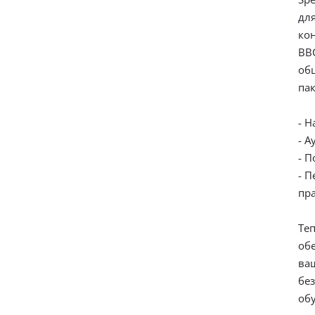
дл
ко
BB
об
па
- 
- 
- 
- 
пр
Те
об
ва
бе
обу