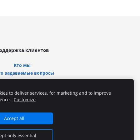
оддержка клиентов
Кто мы
то задаваемые вопросы
Свяжитесь с нами
ies to deliver services, for marketing and to improve
ience.
Customize
Accept all
ept only essential