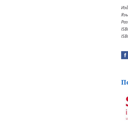
Изд
Язы
Раз
ISB
ISB
П