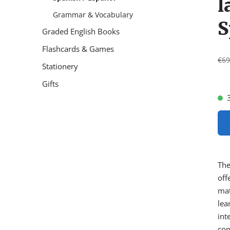
l
Grammar & Vocabulary
S
Graded English Books
Flashcards & Games
€69
Stationery
Gifts
The
off
mat
lea
int
con