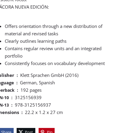
TÁCORA NUEVA EDICIÓN:
Offers orientation through a new distribution of
material and revised tasks
Clearly outlines learning paths
Contains regular review units and an integrated
portfolio
Consistently focuses on vocabulary development
Publisher ‏ : ‎
Klett Sprachen GmbH (2016)
Language ‏ : ‎
German, Spanish
192 pages
Paperback ‏ : ‎
3125156939
ISBN-10 ‏ : ‎
978-3125156937
ISBN-13 ‏ : ‎
Dimensions ‏ : ‎
22.2 x 1.2 x 27 cm
Share
Post
Pin