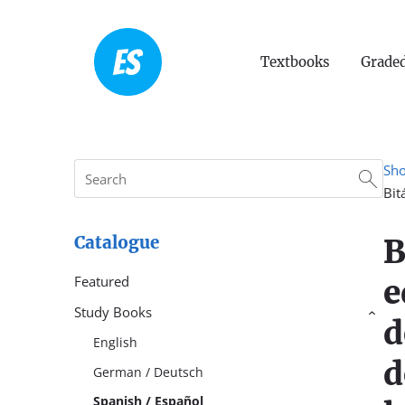
Textbooks
Graded
Sh
Bit
B
Catalogue
e
Featured
Study Books
›
d
English
d
German / Deutsch
Spanish / Español